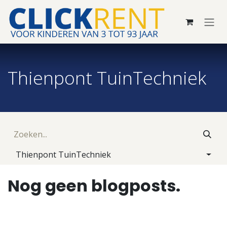
Overslaan naar inhoud
Thienpont TuinTechniek
Thienpont TuinTechniek
Nog geen blogposts.