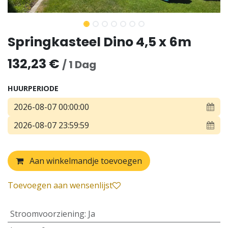
Springkasteel Dino 4,5 x 6m
132,23
€
/
1
Dag
HUURPERIODE
Aan winkelmandje toevoegen
Toevoegen aan wensenlijst
Stroomvoorziening
:
Ja