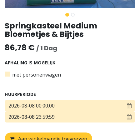
Springkasteel Medium
Bloemetjes & Bijtjes
86,78
€
/
1
Dag
AFHALING IS MOGELIJK
met personenwagen
HUURPERIODE
Aan winkelmandje toevoegen