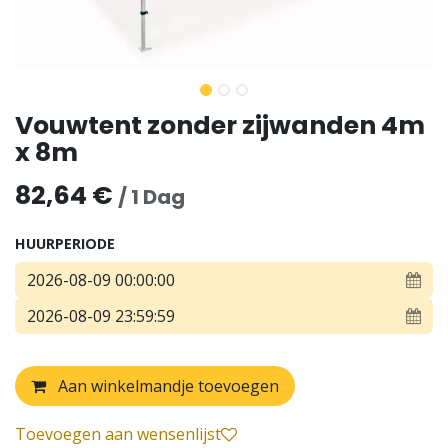
Vouwtent zonder zijwanden 4m
x 8m
82,64
€
/
1
Dag
HUURPERIODE
Aan winkelmandje toevoegen
Toevoegen aan wensenlijst