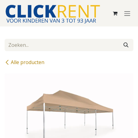
Overslaan naar inhoud
Alle producten