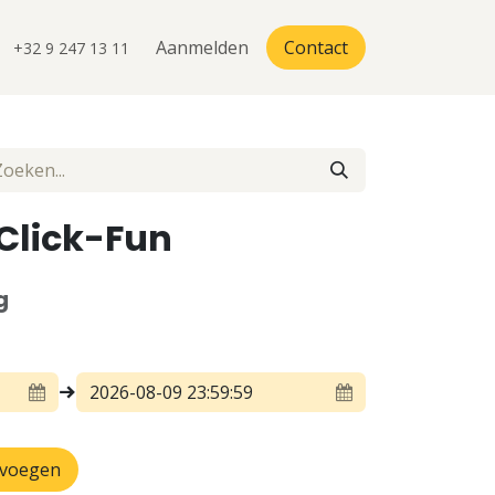
teriaal
Volledige aanbod
Aanmelden
Contact
+32 9 247 13 11
Click-Fun
g
evoegen