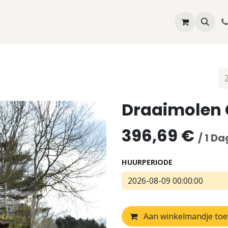
Springkastelen
Hindernisbanen
Attracties
Feestma
Draaimolen 
396,69
€
/
1
Da
HUURPERIODE
Aan winkelmandje to