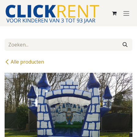
Overslaan naar inhoud
Alle producten