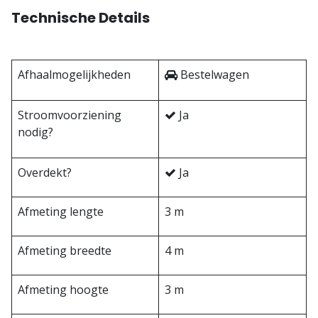
Technische Details
Afhaalmogelijkheden
Bestelwagen
Stroomvoorziening
Ja
nodig?
Overdekt?
Ja
Afmeting lengte
3 m
Afmeting breedte
4 m
Afmeting hoogte
3 m