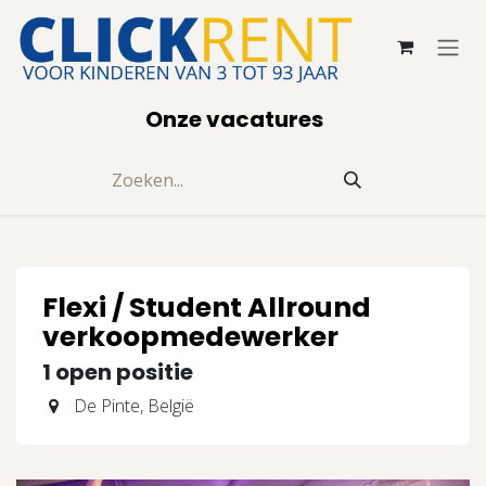
Overslaan naar inhoud
Onze vacatures
Flexi / Student Allround
verkoopmedewerker
1
open positie
De Pinte
,
België