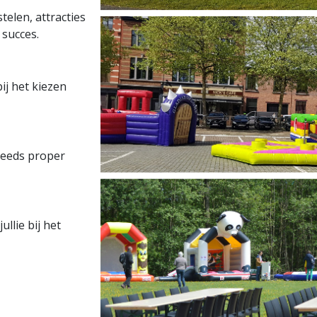
elen, attracties
 succes.
bij het kiezen
steeds proper
ullie bij het