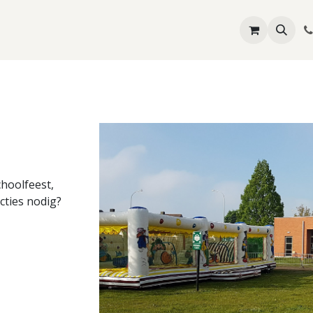
Springkastelen
Hindernisbanen
Attracties
Feestma
hoolfeest,
cties nodig?