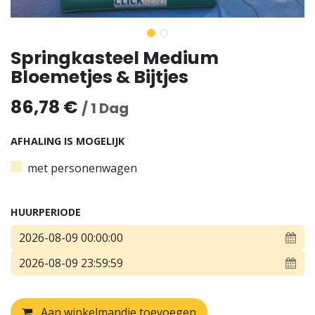
Springkasteel Medium
Bloemetjes & Bijtjes
86,78
€
/
1
Dag
AFHALING IS MOGELIJK
met personenwagen
HUURPERIODE
Aan winkelmandje toevoegen